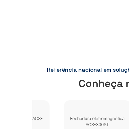
Referência nacional em soluç
Conheça 
ide ACS-
Fechadura eletromagnética
ACS-300ST