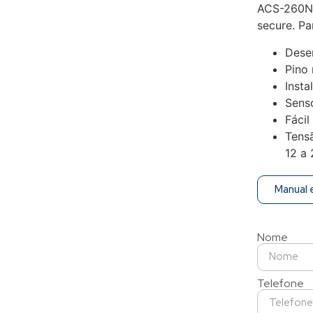
ACS-260N 
secure. Pa
Dese
Pino
Insta
Sens
Fácil
Tensã
12 a
Manual
Nome
Telefone