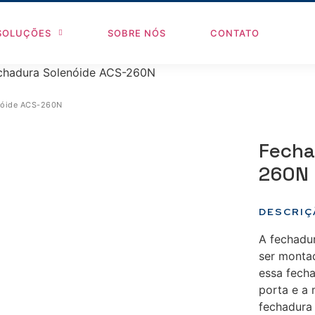
SOLUÇÕES
SOBRE NÓS
CONTATO
chadura Solenóide ACS-260N
nóide ACS-260N
Fecha
260N
DESCRIÇ
A fechadu
ser monta
essa fech
porta e a
fechadura 