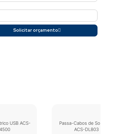
Solicitar orçamento
S-
Passa-Cabos de Sobrepor
Fechadu
ACS-DL803
A